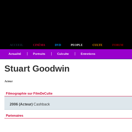
Simplement culte
ACCUEIL
CINÉMA
DVD
PEOPLE
CULTE
FORUM
Actualité
Portraits
Culculte
Entretiens
Stuart Goodwin
Acteur
Filmographie sur FilmDeCulte
2006 (Acteur)
Cashback
Partenaires