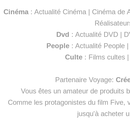
Cinéma
:
Actualité Cinéma
|
Cinéma de A
Réalisateur
Dvd
:
Actualité DVD
|
D
People
:
Actualité People
Culte
:
Films cultes
Partenaire Voyage:
Cré
Vous êtes un amateur de produits
b
Comme les protagonistes du film Five, v
jusqu'à
acheter 