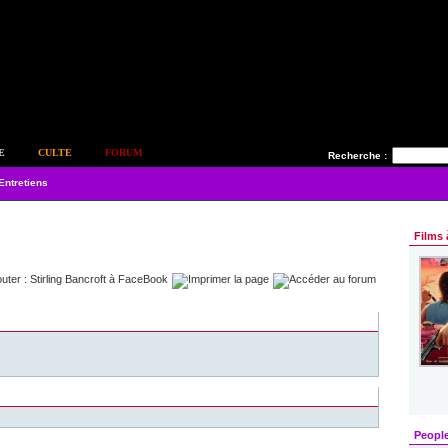
E
CULTE
FORUM
Recherche :
Entretiens
Films 
Peopl