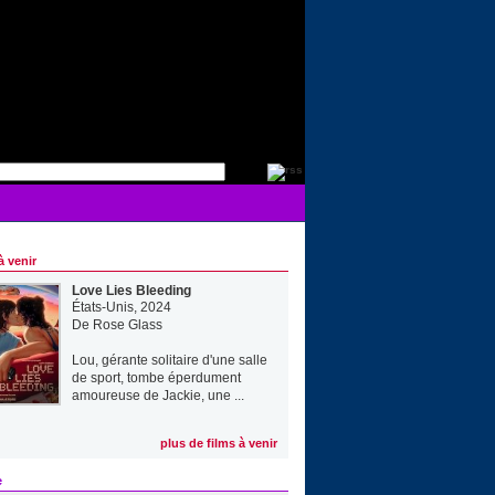
à venir
Love Lies Bleeding
États-Unis, 2024
De
Rose Glass
Lou, gérante solitaire d'une salle
de sport, tombe éperdument
amoureuse de Jackie, une ...
plus de films à venir
e