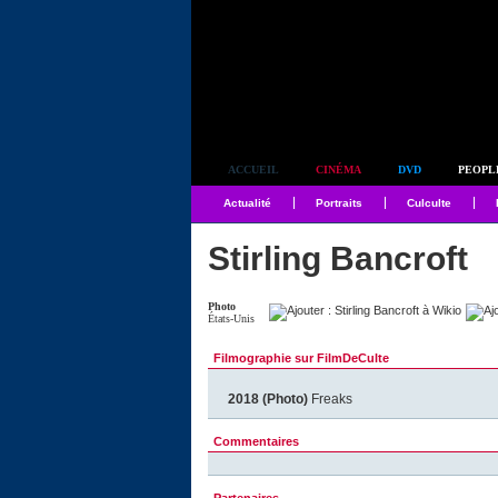
Simplement culte
ACCUEIL
CINÉMA
DVD
PEOPL
Actualité
Portraits
Culculte
Stirling Bancroft
Photo
États-Unis
Filmographie sur FilmDeCulte
2018 (Photo)
Freaks
Commentaires