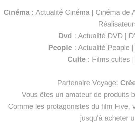
Cinéma
:
Actualité Cinéma
|
Cinéma de A
Réalisateur
Dvd
:
Actualité DVD
|
D
People
:
Actualité People
Culte
:
Films cultes
Partenaire Voyage:
Cré
Vous êtes un amateur de produits
b
Comme les protagonistes du film Five, v
jusqu'à
acheter 