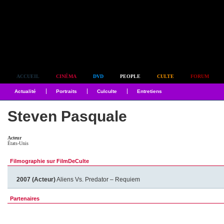
Simplement culte
ACCUEIL
CINÉMA
DVD
PEOPLE
CULTE
FORUM
Actualité
Portraits
Culculte
Entretiens
Steven Pasquale
Acteur
États-Unis
Filmographie sur FilmDeCulte
2007 (Acteur)
Aliens Vs. Predator – Requiem
Partenaires