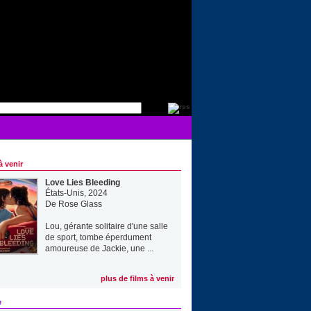
à venir
Love Lies Bleeding
États-Unis, 2024
De
Rose Glass
Lou, gérante solitaire d'une salle
de sport, tombe éperdument
amoureuse de Jackie, une ...
plus de films à venir
e