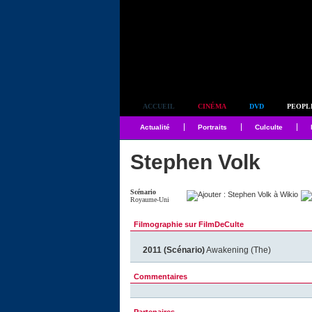
Simplement culte
ACCUEIL
CINÉMA
DVD
PEOPL
Actualité
Portraits
Culculte
Stephen Volk
Scénario
Royaume-Uni
Filmographie sur FilmDeCulte
2011 (Scénario)
Awakening (The)
Commentaires