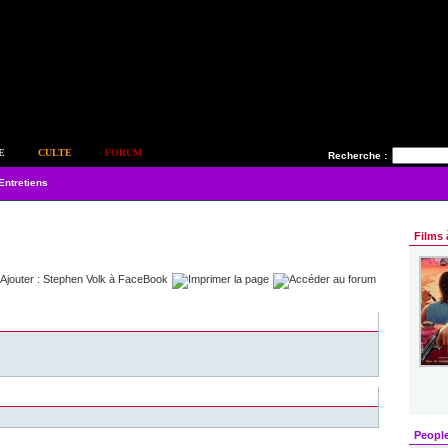
E
CULTE
FORUM
Recherche :
Entretiens
Films 
Peopl