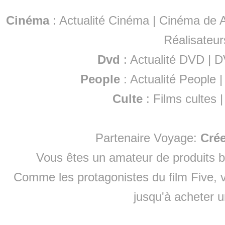
Cinéma
:
Actualité Cinéma
|
Cinéma de A
Réalisateur
Dvd
:
Actualité DVD
|
D
People
:
Actualité People
Culte
:
Films cultes
Partenaire Voyage:
Cré
Vous êtes un amateur de produits
b
Comme les protagonistes du film Five, v
jusqu'à
acheter 