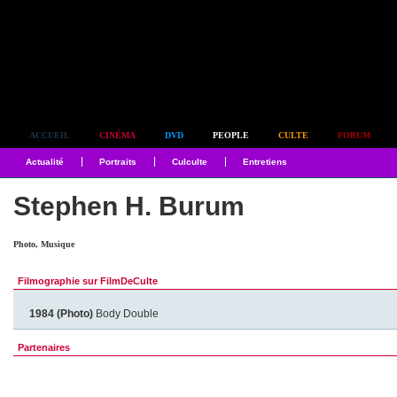
Simplement culte
ACCUEIL
CINÉMA
DVD
PEOPLE
CULTE
FORUM
Actualité
Portraits
Culculte
Entretiens
Stephen H. Burum
Photo, Musique
Filmographie sur FilmDeCulte
1984 (Photo)
Body Double
Partenaires