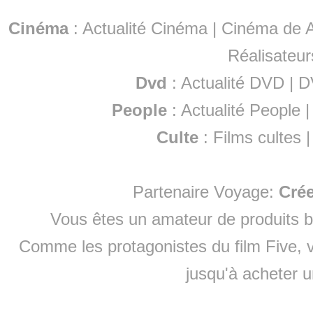
Cinéma
:
Actualité Cinéma
|
Cinéma de A
Réalisateur
Dvd
:
Actualité DVD
|
D
People
:
Actualité People
Culte
:
Films cultes
Partenaire Voyage:
Cré
Vous êtes un amateur de produits
b
Comme les protagonistes du film Five, v
jusqu'à
acheter 