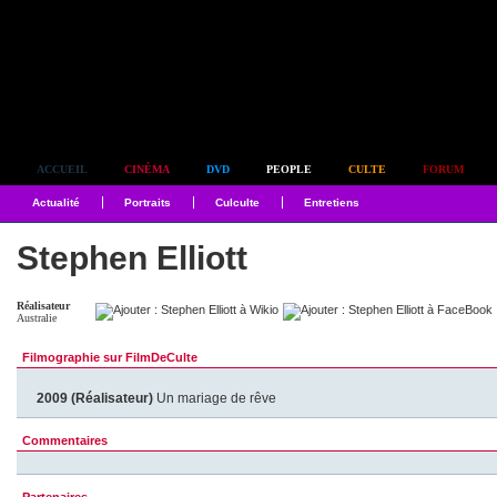
Simplement culte
ACCUEIL
CINÉMA
DVD
PEOPLE
CULTE
FORUM
Actualité
Portraits
Culculte
Entretiens
Stephen Elliott
Réalisateur
Australie
Filmographie sur FilmDeCulte
2009 (Réalisateur)
Un mariage de rêve
Commentaires