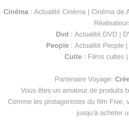
Cinéma
:
Actualité Cinéma
|
Cinéma de A
Réalisateur
Dvd
:
Actualité DVD
|
D
People
:
Actualité People
Culte
:
Films cultes
Partenaire Voyage:
Cré
Vous êtes un amateur de produits
b
Comme les protagonistes du film Five, v
jusqu'à
acheter 