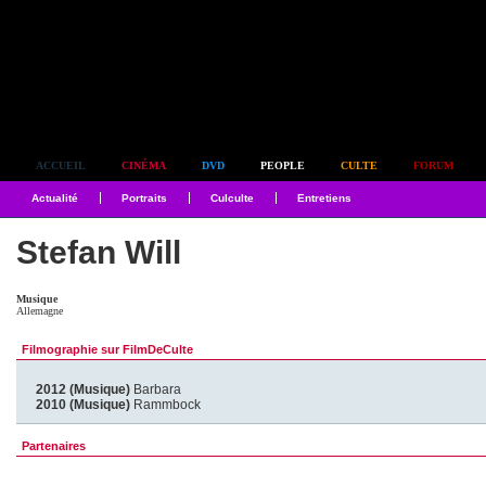
Simplement culte
ACCUEIL
CINÉMA
DVD
PEOPLE
CULTE
FORUM
Actualité
Portraits
Culculte
Entretiens
Stefan Will
Musique
Allemagne
Filmographie sur FilmDeCulte
2012 (Musique)
Barbara
2010 (Musique)
Rammbock
Partenaires