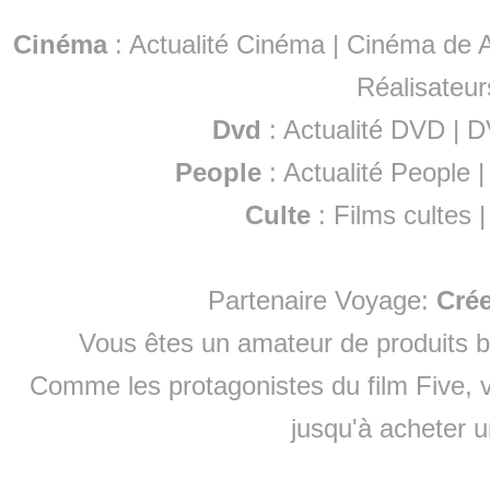
Cinéma
:
Actualité Cinéma
|
Cinéma de A
Réalisateur
Dvd
:
Actualité DVD
|
D
People
:
Actualité People
Culte
:
Films cultes
Partenaire Voyage:
Cré
Vous êtes un amateur de produits
b
Comme les protagonistes du film Five, v
jusqu'à
acheter 