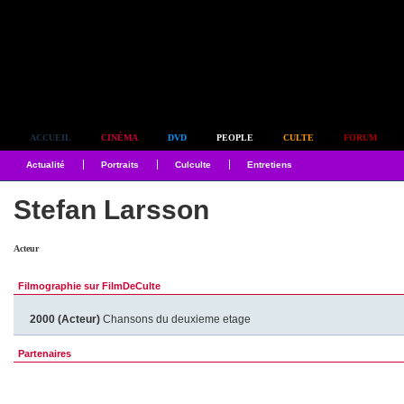
Simplement culte
ACCUEIL
CINÉMA
DVD
PEOPLE
CULTE
FORUM
Actualité
Portraits
Culculte
Entretiens
Stefan Larsson
Acteur
Filmographie sur FilmDeCulte
2000 (Acteur)
Chansons du deuxieme etage
Partenaires