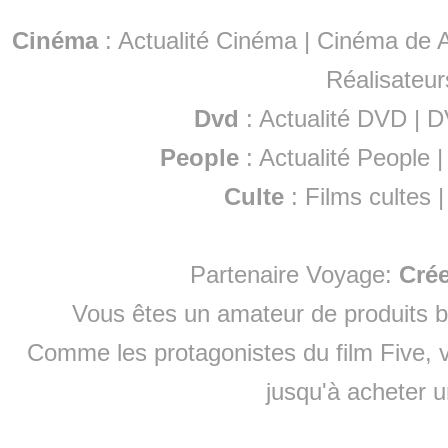
Cinéma
:
Actualité Cinéma
|
Cinéma de A
Réalisateur
Dvd
:
Actualité DVD
|
D
People
:
Actualité People
Culte
:
Films cultes
Partenaire Voyage:
Cré
Vous êtes un amateur de produits
b
Comme les protagonistes du film Five, v
jusqu'à
acheter 