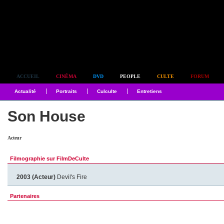
Simplement culte
ACCUEIL
CINÉMA
DVD
PEOPLE
CULTE
FORUM
Actualité
Portraits
Culculte
Entretiens
Son House
Acteur
Filmographie sur FilmDeCulte
2003 (Acteur)
Devil's Fire
Partenaires