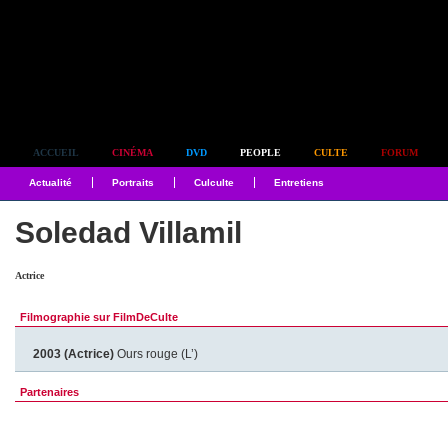
Simplement culte
ACCUEIL
CINÉMA
DVD
PEOPLE
CULTE
FORUM
Actualité
Portraits
Culculte
Entretiens
Soledad Villamil
Actrice
Filmographie sur FilmDeCulte
2003 (Actrice)
Ours rouge (L’)
Partenaires