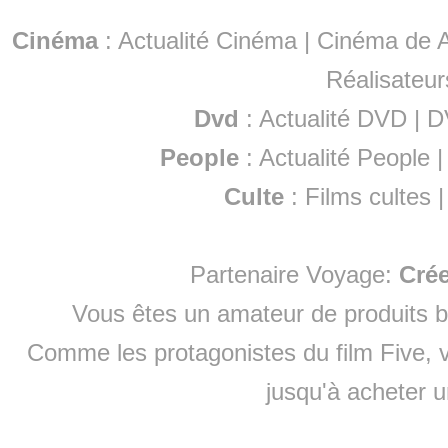
Cinéma
:
Actualité Cinéma
|
Cinéma de A
Réalisateur
Dvd
:
Actualité DVD
|
D
People
:
Actualité People
Culte
:
Films cultes
Partenaire Voyage:
Cré
Vous êtes un amateur de produits
b
Comme les protagonistes du film Five, v
jusqu'à
acheter 