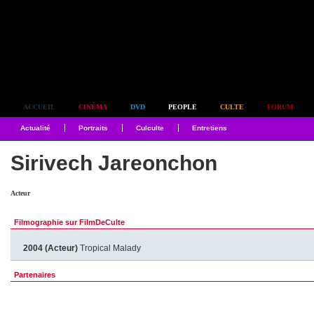
Simplement culte
ACCUEIL
CINÉMA
DVD
PEOPLE
CULTE
FORUM
Actualité
Portraits
Culculte
Entretiens
Sirivech Jareonchon
Acteur
Filmographie sur FilmDeCulte
2004 (Acteur)
Tropical Malady
Partenaires