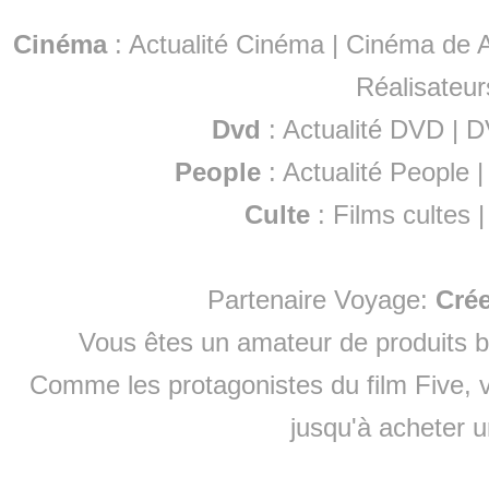
Cinéma
:
Actualité Cinéma
|
Cinéma de A
Réalisateur
Dvd
:
Actualité DVD
|
D
People
:
Actualité People
Culte
:
Films cultes
Partenaire Voyage:
Cré
Vous êtes un amateur de produits
b
Comme les protagonistes du film Five, v
jusqu'à
acheter 