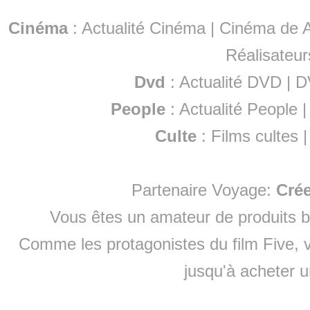
Cinéma
:
Actualité Cinéma
|
Cinéma de A
Réalisateur
Dvd
:
Actualité DVD
|
D
People
:
Actualité People
Culte
:
Films cultes
Partenaire Voyage:
Cré
Vous êtes un amateur de produits
b
Comme les protagonistes du film Five, v
jusqu'à
acheter 