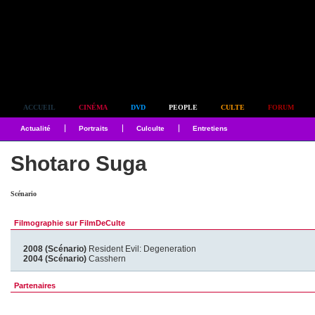
Simplement culte
ACCUEIL
CINÉMA
DVD
PEOPLE
CULTE
FORUM
Actualité
Portraits
Culculte
Entretiens
Shotaro Suga
Scénario
Filmographie sur FilmDeCulte
2008 (Scénario)
Resident Evil: Degeneration
2004 (Scénario)
Casshern
Partenaires