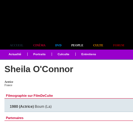
Simplement culte
ACCUEIL
CINÉMA
DVD
PEOPLE
CULTE
FORUM
Actualité
Portraits
Culculte
Entretiens
Sheila O'Connor
Actrice
France
Filmographie sur FilmDeCulte
1980 (Actrice)
Boum (La)
Partenaires