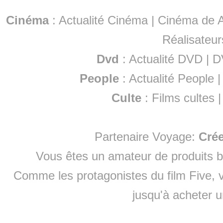
Cinéma
:
Actualité Cinéma
|
Cinéma de A
Réalisateur
Dvd
:
Actualité DVD
|
D
People
:
Actualité People
Culte
:
Films cultes
Partenaire Voyage:
Cré
Vous êtes un amateur de produits
b
Comme les protagonistes du film Five, v
jusqu'à
acheter 