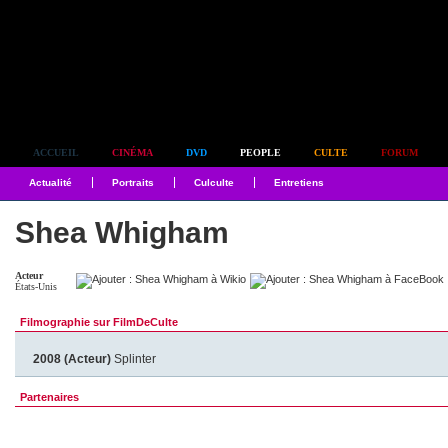
Simplement culte
ACCUEIL
CINÉMA
DVD
PEOPLE
CULTE
FORUM
Actualité
Portraits
Culculte
Entretiens
Shea Whigham
Acteur
États-Unis
Filmographie sur FilmDeCulte
2008 (Acteur)
Splinter
Partenaires