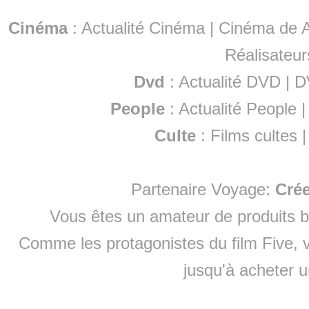
Cinéma
:
Actualité Cinéma
|
Cinéma de A
Réalisateur
Dvd
:
Actualité DVD
|
D
People
:
Actualité People
Culte
:
Films cultes
Partenaire Voyage:
Cré
Vous êtes un amateur de produits
b
Comme les protagonistes du film Five, v
jusqu'à
acheter 