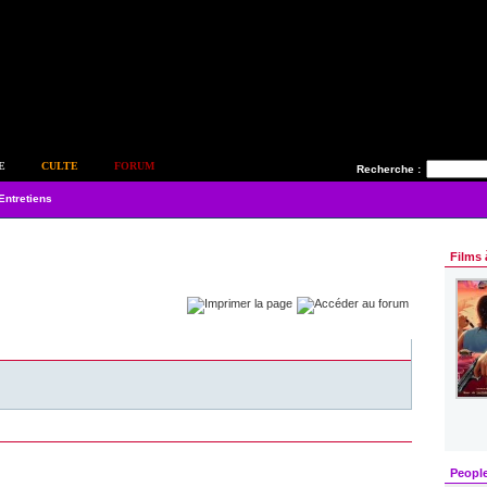
E
CULTE
FORUM
Recherche :
Entretiens
Films 
Peopl