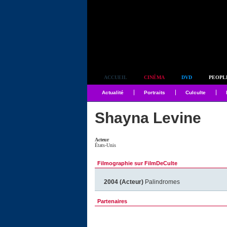
Simplement culte
ACCUEIL
CINÉMA
DVD
PEOPL
Actualité
Portraits
Culculte
Shayna Levine
Acteur
États-Unis
Filmographie sur FilmDeCulte
2004 (Acteur)
Palindromes
Partenaires