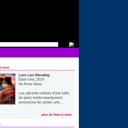
à venir
Love Lies Bleeding
États-Unis, 2024
De
Rose Glass
Lou, gérante solitaire d'une salle
de sport, tombe éperdument
amoureuse de Jackie, une ...
plus de films à venir
e