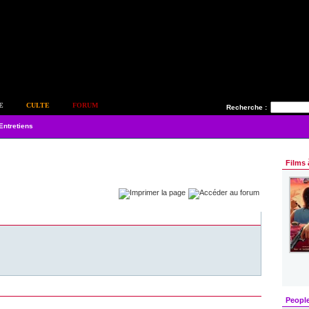
E
CULTE
FORUM
Recherche :
Entretiens
Films 
Peopl