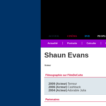
Simplement culte
ACCUEIL
CINÉMA
DVD
PEOPL
Actualité
Portraits
Culculte
Shaun Evans
Acteur
Filmographie sur FilmDeCulte
2009 (Acteur)
Terreur
2006 (Acteur)
Cashback
2004 (Acteur)
Adorable Julia
Partenaires