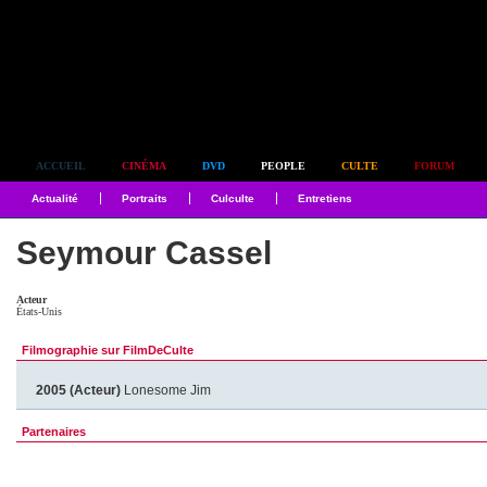
Simplement culte
ACCUEIL
CINÉMA
DVD
PEOPLE
CULTE
FORUM
Actualité
Portraits
Culculte
Entretiens
Seymour Cassel
Acteur
États-Unis
Filmographie sur FilmDeCulte
2005 (Acteur)
Lonesome Jim
Partenaires