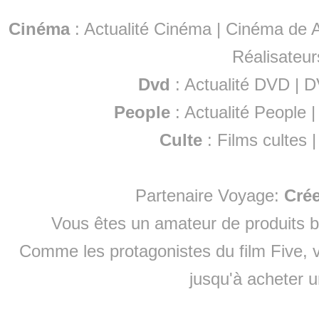
Cinéma
:
Actualité Cinéma
|
Cinéma de A
Réalisateur
Dvd
:
Actualité DVD
|
D
People
:
Actualité People
Culte
:
Films cultes
Partenaire Voyage:
Cré
Vous êtes un amateur de produits
b
Comme les protagonistes du film Five, v
jusqu'à
acheter 