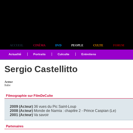
Simplement culte
ACCUEIL
CINÉMA
DVD
PEOPLE
CULTE
FORUM
Actualité
Portraits
Culculte
Entretiens
Sergio Castellitto
Acteur
Italie
Filmographie sur FilmDeCulte
2009 (Acteur)
36 vues du Pic Saint-Loup
2008 (Acteur)
Monde de Narnia : chapitre 2 - Prince Caspian (Le)
2001 (Acteur)
Va savoir
Partenaires