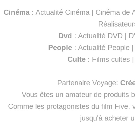
Cinéma
:
Actualité Cinéma
|
Cinéma de A
Réalisateur
Dvd
:
Actualité DVD
|
D
People
:
Actualité People
Culte
:
Films cultes
Partenaire Voyage:
Cré
Vous êtes un amateur de produits
b
Comme les protagonistes du film Five, v
jusqu'à
acheter 