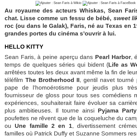
Au royaume des acteurs Whiskas, Sean Faris
chat. Lisse comme un fessu de bébé,
sweet l
roc (ou dans le Galak), Faris, né au Texas en 1
grandes portes du cinéma s’ouvrir à lui.
HELLO KITTY
Sean Faris, à peine aperçu dans
Pearl Harbor
, 
temps de quelques séries qui bident (
Life as W
arrêtées toutes les deux avant même la fin de leu
téléfilm
The Brotherhood II
, gentil navet tourn
pape de l’homoérotisme pour jeudis plus tr
fournisseur de gloss pour tous ses comédiens mâ
expériences, souhaiterait faire évoluer sa carriè
plus ambitieuses. Il tourne ainsi
Pyjama Party
poufettes ne rêvent que de la coqueluche du cam
ou
Une famille 2 en 1
, divertissement créme
familles où Patrick Duffy et Suzanne Sommers re