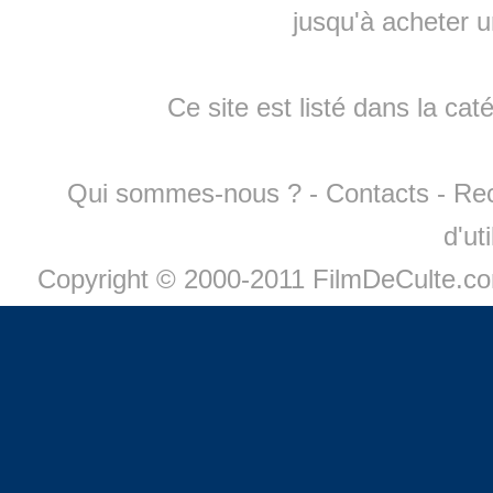
jusqu'à
acheter 
Ce site est listé dans la cat
Qui sommes-nous ?
-
Contacts
-
Re
d'ut
Copyright © 2000-2011 FilmDeCulte.c