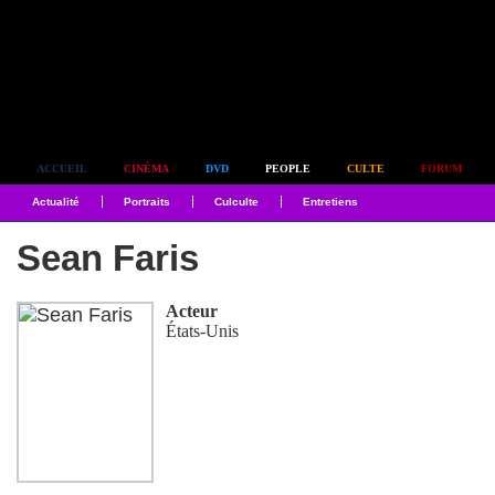
Simplement culte
ACCUEIL
CINÉMA
DVD
PEOPLE
CULTE
FORUM
Actualité
Portraits
Culculte
Entretiens
Sean Faris
Acteur
États-Unis