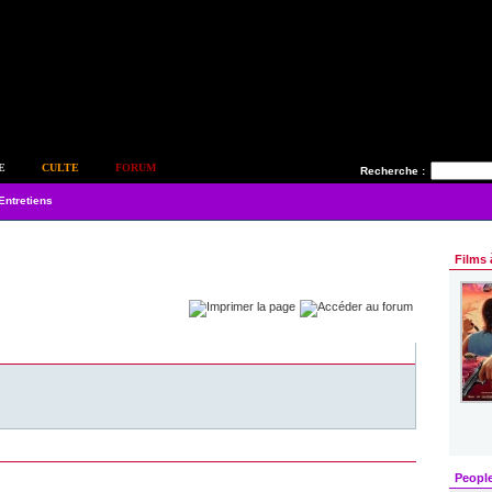
E
CULTE
FORUM
Recherche :
Entretiens
Films 
Peopl