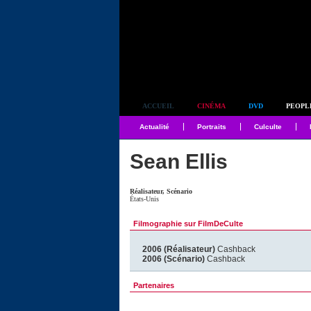
Simplement culte
ACCUEIL
CINÉMA
DVD
PEOPL
Actualité
Portraits
Culculte
Sean Ellis
Réalisateur, Scénario
États-Unis
Filmographie sur FilmDeCulte
2006 (Réalisateur)
Cashback
2006 (Scénario)
Cashback
Partenaires