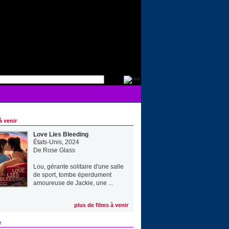
à venir
Love Lies Bleeding
États-Unis, 2024
De
Rose Glass
Lou, gérante solitaire d'une salle
de sport, tombe éperdument
amoureuse de Jackie, une ...
plus de films à venir
e