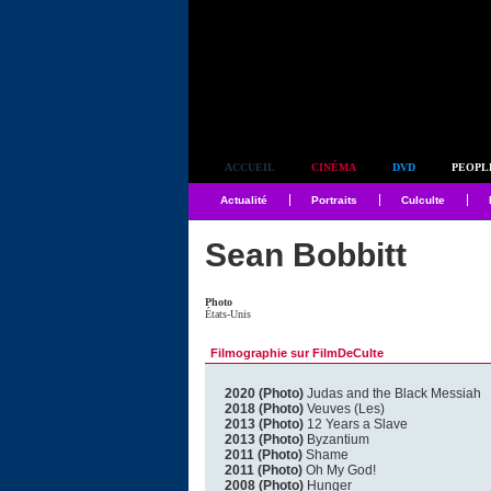
Simplement culte
ACCUEIL
CINÉMA
DVD
PEOPL
Actualité
Portraits
Culculte
Sean Bobbitt
Photo
États-Unis
Filmographie sur FilmDeCulte
2020 (Photo)
Judas and the Black Messiah
2018 (Photo)
Veuves (Les)
2013 (Photo)
12 Years a Slave
2013 (Photo)
Byzantium
2011 (Photo)
Shame
2011 (Photo)
Oh My God!
2008 (Photo)
Hunger