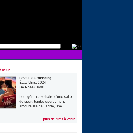
à venir
Love Lies Bleeding
États-Unis, 2024
De
Rose Glass
Lou, gérante solitaire d'une salle
de sport, tombe éperdument
amoureuse de Jackie, une ...
plus de films à venir
e