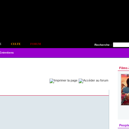
E
CULTE
FORUM
Recherche :
Entretiens
Films 
Peopl