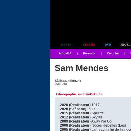
Simplement culte
ACCUEIL
CINÉMA
DVD
PEOPL
Actualité
Portraits
Culculte
Sam Mendes
Réalisateur, Scénario
États-Unis
Filmographie sur FilmDeCulte
2020 (Réalisateur)
1917
2020 (Scénario)
1917
2015 (Réalisateur)
Spectre
2012 (Réalisateur)
Skyfall
2009 (Réalisateur)
Away We Go
2008 (Réalisateur)
Noces Rebelles (Les)
2005 (Réalisateur)
Jarhead, la fin de l'inno