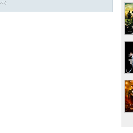
(Les)