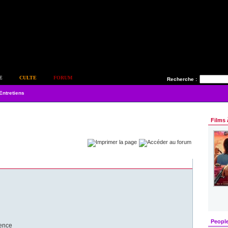
E
CULTE
FORUM
Recherche :
Entretiens
Films 
Peopl
cence