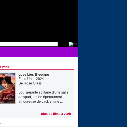
à venir
Love Lies Bleeding
États-Unis, 2024
De
Rose Glass
Lou, gérante solitaire d'une salle
de sport, tombe éperdument
amoureuse de Jackie, une ...
plus de films à venir
e