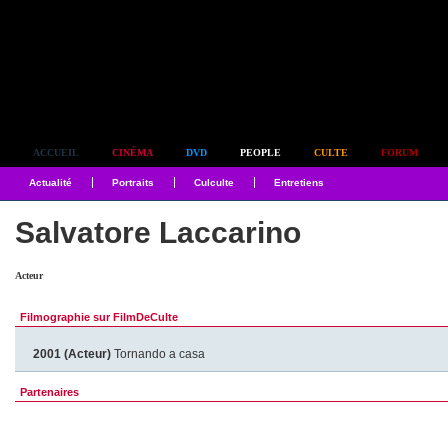
Simplement culte
ACCUEIL
CINÉMA
DVD
PEOPLE
CULTE
FORUM
Actualité
Portraits
Culculte
Entretiens
Salvatore Laccarino
Acteur
Filmographie sur FilmDeCulte
2001 (Acteur)
Tornando a casa
Partenaires