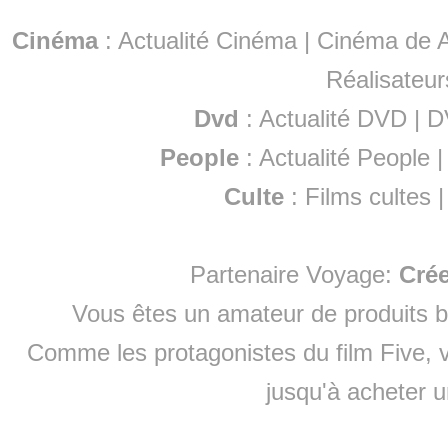
Cinéma
:
Actualité Cinéma
|
Cinéma de A
Réalisateur
Dvd
:
Actualité DVD
|
D
People
:
Actualité People
Culte
:
Films cultes
Partenaire Voyage:
Cré
Vous êtes un amateur de produits
b
Comme les protagonistes du film Five, v
jusqu'à
acheter 