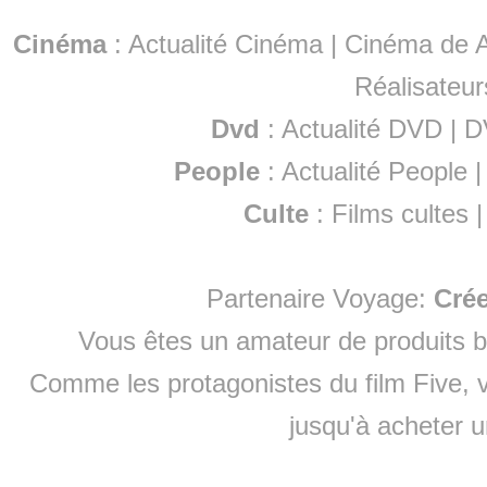
Cinéma
:
Actualité Cinéma
|
Cinéma de A
Réalisateur
Dvd
:
Actualité DVD
|
D
People
:
Actualité People
Culte
:
Films cultes
Partenaire Voyage:
Cré
Vous êtes un amateur de produits
b
Comme les protagonistes du film Five, v
jusqu'à
acheter 