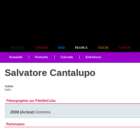
Simplement culte
ACCUEIL
CINÉMA
DVD
PEOPLE
CULTE
FORUM
Actualité
Portraits
Culculte
Entretiens
Salvatore Cantalupo
Acteur
Italie
Filmographie sur FilmDeCulte
2008 (Acteur)
Gomorra
Partenaires