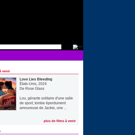
à venir
Love Lies Bleeding
États-Unis, 2024
De
Rose Glass
Lou, gérante solitaire d'une salle
de sport, tombe éperdument
amoureuse de Jackie, une ...
plus de films à venir
e