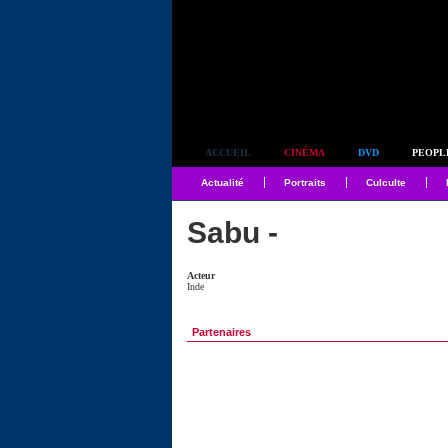
Simplement culte
ACCUEIL
CINÉMA
DVD
PEOPL
Actualité
Portraits
Culculte
Sabu -
Acteur
Inde
Partenaires