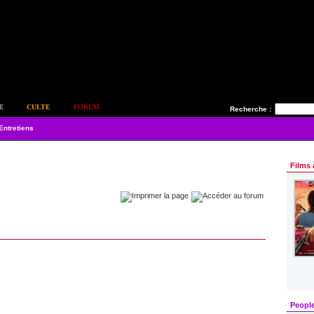
E
CULTE
FORUM
Recherche :
Entretiens
Films 
Peopl