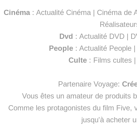
Cinéma
:
Actualité Cinéma
|
Cinéma de A
Réalisateur
Dvd
:
Actualité DVD
|
D
People
:
Actualité People
Culte
:
Films cultes
Partenaire Voyage:
Cré
Vous êtes un amateur de produits
b
Comme les protagonistes du film Five, v
jusqu'à
acheter 