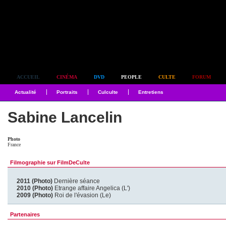
Simplement culte
ACCUEIL
CINÉMA
DVD
PEOPLE
CULTE
FORUM
Actualité
Portraits
Culculte
Entretiens
Sabine Lancelin
Photo
France
Filmographie sur FilmDeCulte
2011 (Photo)
Dernière séance
2010 (Photo)
Etrange affaire Angelica (L')
2009 (Photo)
Roi de l'évasion (Le)
Partenaires