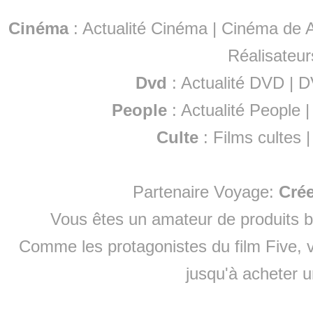
Cinéma
:
Actualité Cinéma
|
Cinéma de A
Réalisateur
Dvd
:
Actualité DVD
|
D
People
:
Actualité People
Culte
:
Films cultes
Partenaire Voyage:
Cré
Vous êtes un amateur de produits
b
Comme les protagonistes du film Five, v
jusqu'à
acheter 