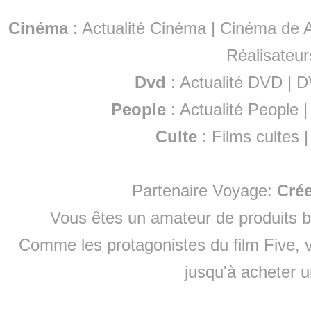
Cinéma
:
Actualité Cinéma
|
Cinéma de A
Réalisateur
Dvd
:
Actualité DVD
|
D
People
:
Actualité People
Culte
:
Films cultes
Partenaire Voyage:
Cré
Vous êtes un amateur de produits
b
Comme les protagonistes du film Five, v
jusqu'à
acheter 