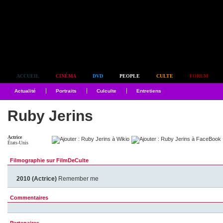
Simplement culte
ACCUEIL
CINÉMA
DVD
PEOPLE
CULTE
FORUM
Actualité
Portraits
Culculte
Entretiens
Ruby Jerins
Actrice
États-Unis
Filmographie sur FilmDeCulte
2010 (Actrice)
Remember me
Commentaires