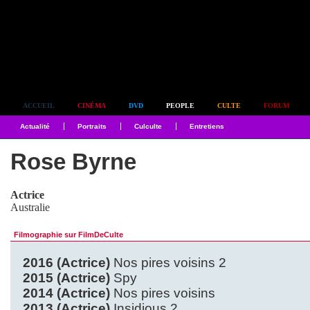
Simplement culte
ACCUEIL
CINÉMA
DVD
PEOPLE
CULTE
FORUM
Actualité
Portraits
Culculte
Entretiens
Rose Byrne
Actrice
Australie
Filmographie sur FilmDeCulte
2016 (Actrice)
Nos pires voisins 2
2015 (Actrice)
Spy
2014 (Actrice)
Nos pires voisins
2013 (Actrice)
Insidious 2