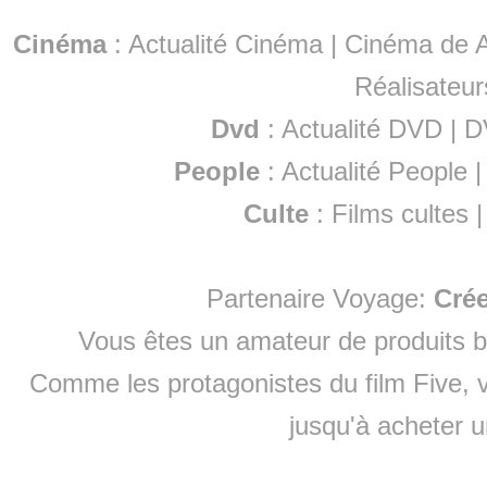
Cinéma
:
Actualité Cinéma
|
Cinéma de A
Réalisateur
Dvd
:
Actualité DVD
|
D
People
:
Actualité People
Culte
:
Films cultes
Partenaire Voyage:
Cré
Vous êtes un amateur de produits
b
Comme les protagonistes du film Five, v
jusqu'à
acheter 