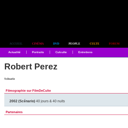
Simplement culte
ACCUEIL
CINÉMA
DVD
PEOPLE
CULTE
FORUM
Actualité
Portraits
Culculte
Entretiens
Robert Perez
Scénario
Filmographie sur FilmDeCulte
2002 (Scénario)
40 jours & 40 nuits
Partenaires