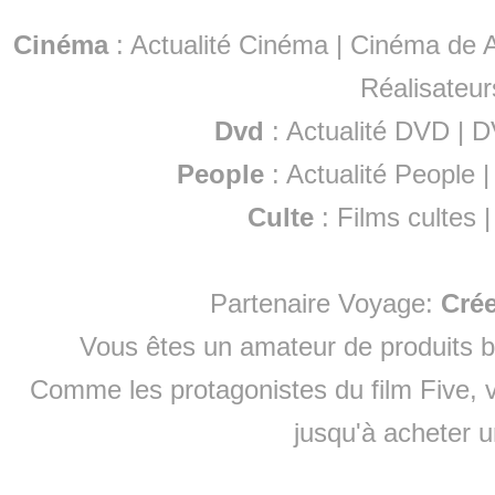
Cinéma
:
Actualité Cinéma
|
Cinéma de A
Réalisateur
Dvd
:
Actualité DVD
|
D
People
:
Actualité People
Culte
:
Films cultes
Partenaire Voyage:
Cré
Vous êtes un amateur de produits
b
Comme les protagonistes du film Five, v
jusqu'à
acheter 