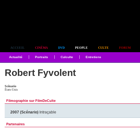
Simplement culte
ACCUEIL
CINÉMA
DVD
PEOPLE
CULTE
FORUM
Actualité
Portraits
Culculte
Entretiens
Robert Fyvolent
Scénario
États-Unis
Filmographie sur FilmDeCulte
2007 (Scénario)
Intraçable
Partenaires