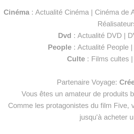
Cinéma
:
Actualité Cinéma
|
Cinéma de A
Réalisateur
Dvd
:
Actualité DVD
|
D
People
:
Actualité People
Culte
:
Films cultes
Partenaire Voyage:
Cré
Vous êtes un amateur de produits
b
Comme les protagonistes du film Five, v
jusqu'à
acheter 