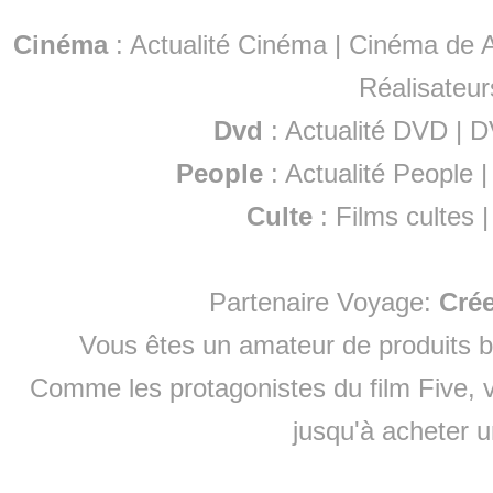
Cinéma
:
Actualité Cinéma
|
Cinéma de A
Réalisateur
Dvd
:
Actualité DVD
|
D
People
:
Actualité People
Culte
:
Films cultes
Partenaire Voyage:
Cré
Vous êtes un amateur de produits
b
Comme les protagonistes du film Five, v
jusqu'à
acheter 