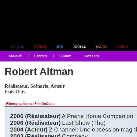
Simplement culte
ACCUEIL
CINÉMA
DVD
PEOPLE
CULTE
FORUM
Actualité
Portraits
Culculte
Entretiens
Robert Altman
Réalisateur, Scénario, Acteur
États-Unis
Filmographie sur FilmDeCulte
2006 (Réalisateur)
A Prairie Home Companion
2006 (Réalisateur)
Last Show (The)
2004 (Acteur)
Z Channel: Une obsession magni
2003 (Réalisateur)
Company