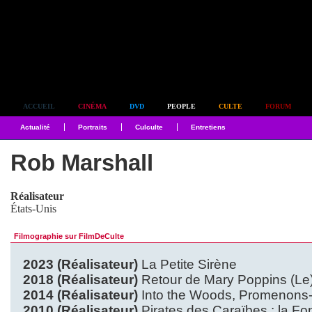
Simplement culte
ACCUEIL
CINÉMA
DVD
PEOPLE
CULTE
FORUM
Actualité
Portraits
Culculte
Entretiens
Rob Marshall
Réalisateur
États-Unis
Filmographie sur FilmDeCulte
2023 (Réalisateur)
La Petite Sirène
2018 (Réalisateur)
Retour de Mary Poppins (Le
2014 (Réalisateur)
Into the Woods, Promenons-
2010 (Réalisateur)
Pirates des Caraïbes : la F