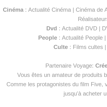
Cinéma
:
Actualité Cinéma
|
Cinéma de A
Réalisateur
Dvd
:
Actualité DVD
|
D
People
:
Actualité People
Culte
:
Films cultes
Partenaire Voyage:
Cré
Vous êtes un amateur de produits
b
Comme les protagonistes du film Five, v
jusqu'à
acheter 