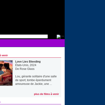
à venir
Love Lies Bleeding
États-Unis, 2024
De
Rose Glass
Lou, gérante solitaire d'une salle
de sport, tombe éperdument
amoureuse de Jackie, une ...
plus de films à venir
e