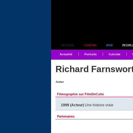
Simplement culte
ACCUEIL
CINÉMA
DVD
PEOPL
Actualité
Portraits
Culculte
Richard Farnswor
Acteur
Filmographie sur FilmDeCulte
1999 (Acteur)
Une histoire vraie
Partenaires