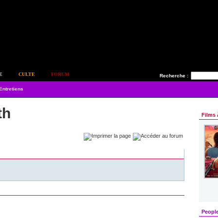
E
CULTE
FORUM
Recherche :
Entretiens
th
Films 
Peopl