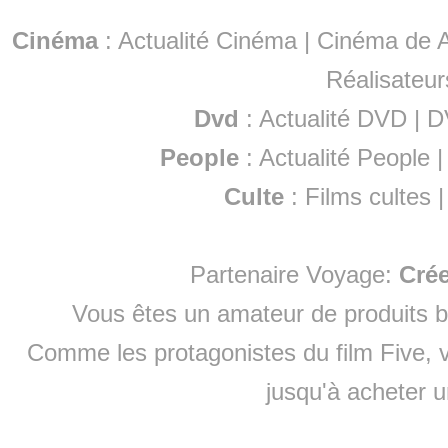
Cinéma
:
Actualité Cinéma
|
Cinéma de A
Réalisateur
Dvd
:
Actualité DVD
|
D
People
:
Actualité People
Culte
:
Films cultes
Partenaire Voyage:
Cré
Vous êtes un amateur de produits
b
Comme les protagonistes du film Five, v
jusqu'à
acheter 