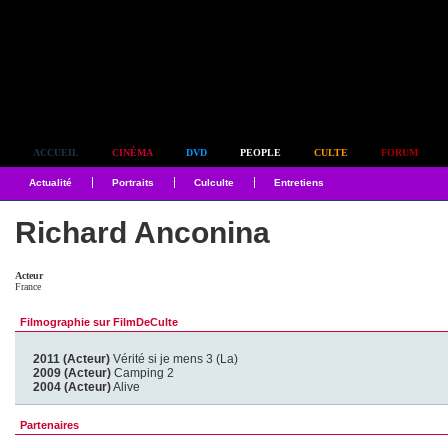
Simplement culte
ACCUEIL
CINÉMA
DVD
PEOPLE
CULTE
FORUM
Actualité
Portraits
Culculte
Entretiens
Richard Anconina
Acteur
France
Filmographie sur FilmDeCulte
2011 (Acteur)
Vérité si je mens 3 (La)
2009 (Acteur)
Camping 2
2004 (Acteur)
Alive
Partenaires