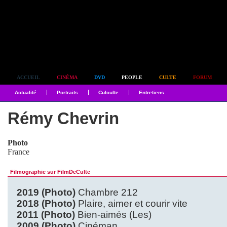
Simplement culte
ACCUEIL
CINÉMA
DVD
PEOPLE
CULTE
FORUM
Actualité
Portraits
Culculte
Entretiens
Rémy Chevrin
Photo
France
Filmographie sur FilmDeCulte
2019 (Photo)
Chambre 212
2018 (Photo)
Plaire, aimer et courir vite
2011 (Photo)
Bien-aimés (Les)
2009 (Photo)
Cinéman