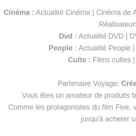
Cinéma
:
Actualité Cinéma
|
Cinéma de A
Réalisateur
Dvd
:
Actualité DVD
|
D
People
:
Actualité People
Culte
:
Films cultes
Partenaire Voyage:
Cré
Vous êtes un amateur de produits
b
Comme les protagonistes du film Five, v
jusqu'à
acheter 