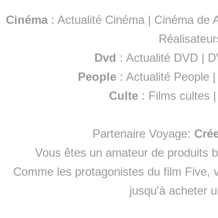
Cinéma
:
Actualité Cinéma
|
Cinéma de A
Réalisateur
Dvd
:
Actualité DVD
|
D
People
:
Actualité People
Culte
:
Films cultes
Partenaire Voyage:
Cré
Vous êtes un amateur de produits
b
Comme les protagonistes du film Five, v
jusqu'à
acheter 