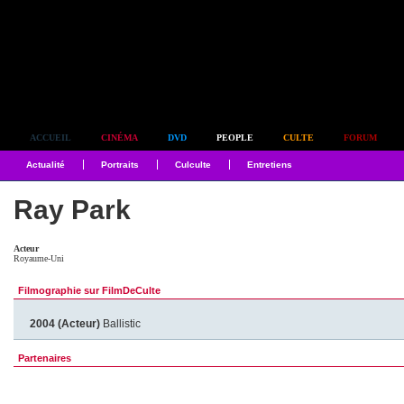
Simplement culte
ACCUEIL
CINÉMA
DVD
PEOPLE
CULTE
FORUM
Actualité
Portraits
Culculte
Entretiens
Ray Park
Acteur
Royaume-Uni
Filmographie sur FilmDeCulte
2004 (Acteur)
Ballistic
Partenaires