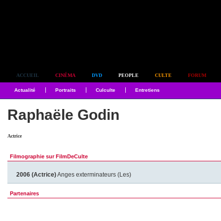
Simplement culte
ACCUEIL
CINÉMA
DVD
PEOPLE
CULTE
FORUM
Actualité
Portraits
Culculte
Entretiens
Raphaële Godin
Actrice
Filmographie sur FilmDeCulte
2006 (Actrice)
Anges exterminateurs (Les)
Partenaires