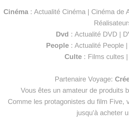
Cinéma
:
Actualité Cinéma
|
Cinéma de A
Réalisateur
Dvd
:
Actualité DVD
|
D
People
:
Actualité People
Culte
:
Films cultes
Partenaire Voyage:
Cré
Vous êtes un amateur de produits
b
Comme les protagonistes du film Five, v
jusqu'à
acheter 