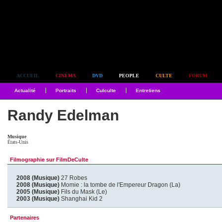
Simplement culte
ACCUEIL
CINÉMA
DVD
PEOPLE
CULTE
FORUM
Actualité
Portraits
Culculte
Entretiens
Randy Edelman
Musique
États-Unis
Filmographie sur FilmDeCulte
2008 (Musique)
27 Robes
2008 (Musique)
Momie : la tombe de l'Empereur Dragon (La)
2005 (Musique)
Fils du Mask (Le)
2003 (Musique)
Shanghai Kid 2
Partenaires