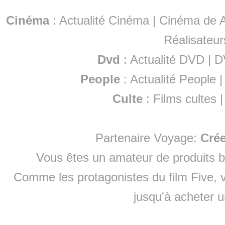
Cinéma
:
Actualité Cinéma
|
Cinéma de A
Réalisateur
Dvd
:
Actualité DVD
|
D
People
:
Actualité People
Culte
:
Films cultes
Partenaire Voyage:
Cré
Vous êtes un amateur de produits
b
Comme les protagonistes du film Five, v
jusqu'à
acheter 