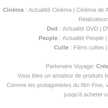
Cinéma
:
Actualité Cinéma
|
Cinéma de A
Réalisateur
Dvd
:
Actualité DVD
|
D
People
:
Actualité People
Culte
:
Films cultes
Partenaire Voyage:
Cré
Vous êtes un amateur de produits
b
Comme les protagonistes du film Five, v
jusqu'à
acheter 