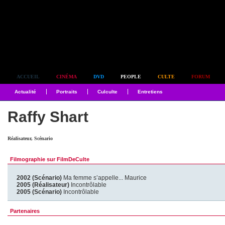
Simplement culte
ACCUEIL
CINÉMA
DVD
PEOPLE
CULTE
FORUM
Actualité
Portraits
Culculte
Entretiens
Raffy Shart
Réalisateur, Scénario
Filmographie sur FilmDeCulte
2002 (Scénario)
Ma femme s’appelle... Maurice
2005 (Réalisateur)
Incontrôlable
2005 (Scénario)
Incontrôlable
Partenaires