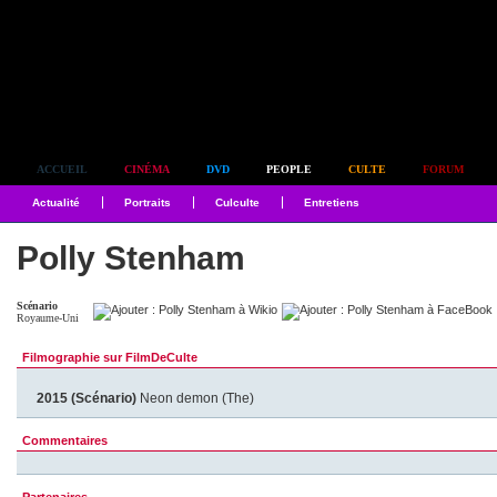
Simplement culte
ACCUEIL
CINÉMA
DVD
PEOPLE
CULTE
FORUM
Actualité
Portraits
Culculte
Entretiens
Polly Stenham
Scénario
Royaume-Uni
Filmographie sur FilmDeCulte
2015 (Scénario)
Neon demon (The)
Commentaires