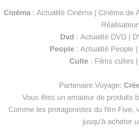
Cinéma
:
Actualité Cinéma
|
Cinéma de A
Réalisateur
Dvd
:
Actualité DVD
|
D
People
:
Actualité People
Culte
:
Films cultes
Partenaire Voyage:
Cré
Vous êtes un amateur de produits
b
Comme les protagonistes du film Five, v
jusqu'à
acheter 