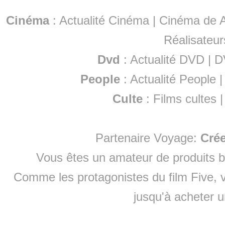
Cinéma
:
Actualité Cinéma
|
Cinéma de A
Réalisateur
Dvd
:
Actualité DVD
|
D
People
:
Actualité People
Culte
:
Films cultes
Partenaire Voyage:
Cré
Vous êtes un amateur de produits
b
Comme les protagonistes du film Five, v
jusqu'à
acheter 