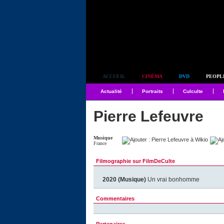
Simplement culte
ACCUEIL
CINÉMA
DVD
PEOPL
Actualité
Portraits
Culculte
Pierre Lefeuvre
Musique
France
Filmographie sur FilmDeCulte
2020 (Musique)
Un vrai bonhomme
Commentaires