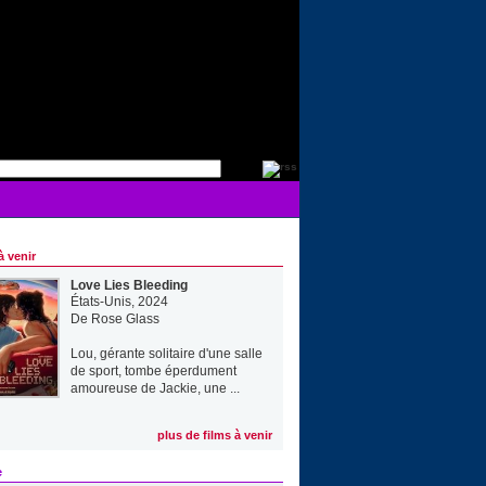
à venir
Love Lies Bleeding
États-Unis, 2024
De
Rose Glass
Lou, gérante solitaire d'une salle
de sport, tombe éperdument
amoureuse de Jackie, une ...
plus de films à venir
e