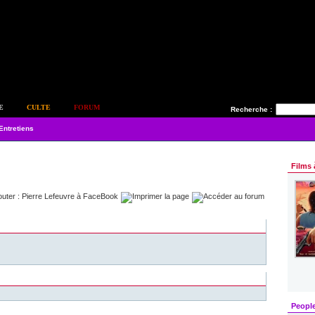
E
CULTE
FORUM
Recherche :
Entretiens
Films 
Peopl