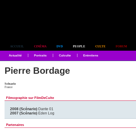
Simplement culte
ACCUEIL
CINÉMA
DVD
PEOPLE
CULTE
FORUM
Actualité
Portraits
Culculte
Entretiens
Pierre Bordage
Scénario
France
Filmographie sur FilmDeCulte
2008 (Scénario)
Dante 01
2007 (Scénario)
Eden Log
Partenaires