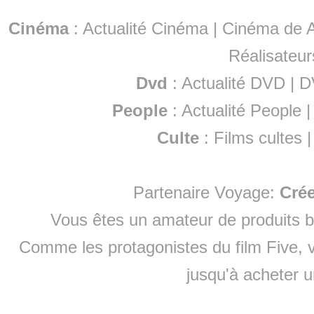
Cinéma
:
Actualité Cinéma
|
Cinéma de A
Réalisateur
Dvd
:
Actualité DVD
|
D
People
:
Actualité People
Culte
:
Films cultes
Partenaire Voyage:
Cré
Vous êtes un amateur de produits
b
Comme les protagonistes du film Five, v
jusqu'à
acheter 