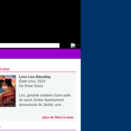
à venir
Love Lies Bleeding
États-Unis, 2024
De
Rose Glass
Lou, gérante solitaire d'une salle
de sport, tombe éperdument
amoureuse de Jackie, une ...
plus de films à venir
e