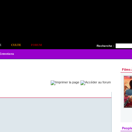
E
CULTE
FORUM
Recherche :
Entretiens
Films 
Peopl