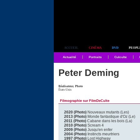
Simplement culte
ACCUEIL
CINÉMA
DVD
PEOPL
Actualité
Portraits
Culculte
Peter Deming
Réalisateur, Photo
États-Unis
Filmographie sur FilmDeCulte
2020 (Photo)
Nouveaux mutants (Les)
2013 (Photo)
Monde fantastique d'Oz (Le)
2011 (Photo)
Cabane dans les bois (La)
2010 (Photo)
Scream 4
2009 (Photo)
Jusqu'en enfer
2004 (Photo)
Instincts meurtriers
1997 (Photo)
Lost Highway