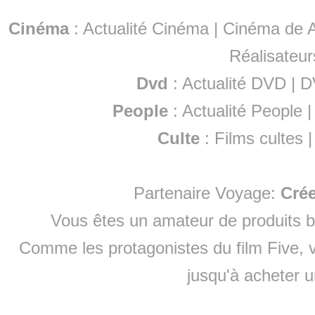
Cinéma
:
Actualité Cinéma
|
Cinéma de A
Réalisateur
Dvd
:
Actualité DVD
|
D
People
:
Actualité People
Culte
:
Films cultes
Partenaire Voyage:
Cré
Vous êtes un amateur de produits
b
Comme les protagonistes du film Five, v
jusqu'à
acheter 