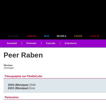
Simplement culte
ACCUEIL
CINÉMA
DVD
PEOPLE
CULTE
FORUM
Actualité
Portraits
Culculte
Entretiens
Peer Raben
Musique
Allemagne
Filmographie sur FilmDeCulte
2004 (Musique)
2046
2003 (Musique)
Eros
Partenaires