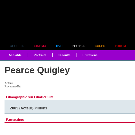
Simplement culte
ACCUEIL
CINÉMA
DVD
PEOPLE
CULTE
FORUM
Actualité
Portraits
Culculte
Entretiens
Pearce Quigley
Acteur
Royaume-Uni
Filmographie sur FilmDeCulte
2005 (Acteur)
Millions
Partenaires