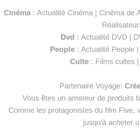
Cinéma
:
Actualité Cinéma
|
Cinéma de A
Réalisateur
Dvd
:
Actualité DVD
|
D
People
:
Actualité People
Culte
:
Films cultes
Partenaire Voyage:
Cré
Vous êtes un amateur de produits
b
Comme les protagonistes du film Five, v
jusqu'à
acheter 