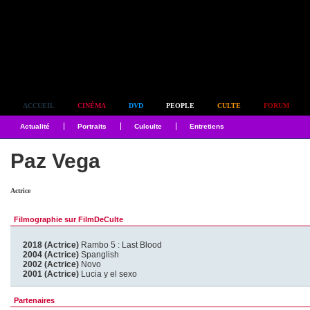
Simplement culte
ACCUEIL
CINÉMA
DVD
PEOPLE
CULTE
FORUM
Actualité
Portraits
Culculte
Entretiens
Paz Vega
Actrice
Filmographie sur FilmDeCulte
2018 (Actrice)
Rambo 5 : Last Blood
2004 (Actrice)
Spanglish
2002 (Actrice)
Novo
2001 (Actrice)
Lucia y el sexo
Partenaires