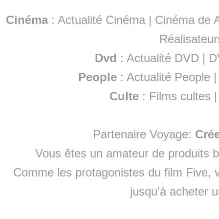
Cinéma
:
Actualité Cinéma
|
Cinéma de A
Réalisateur
Dvd
:
Actualité DVD
|
D
People
:
Actualité People
Culte
:
Films cultes
Partenaire Voyage:
Cré
Vous êtes un amateur de produits
b
Comme les protagonistes du film Five, v
jusqu'à
acheter 