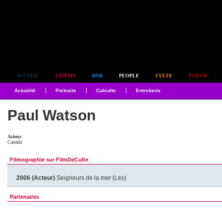
Simplement culte
ACCUEIL
CINÉMA
DVD
PEOPLE
CULTE
FORUM
Actualité
Portraits
Culculte
Entretiens
Paul Watson
Acteur
Canada
Filmographie sur FilmDeCulte
2006 (Acteur)
Seigneurs de la mer (Les)
Partenaires