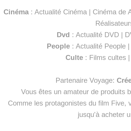
Cinéma
:
Actualité Cinéma
|
Cinéma de A
Réalisateur
Dvd
:
Actualité DVD
|
D
People
:
Actualité People
Culte
:
Films cultes
Partenaire Voyage:
Cré
Vous êtes un amateur de produits
b
Comme les protagonistes du film Five, v
jusqu'à
acheter 