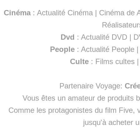
Cinéma
:
Actualité Cinéma
|
Cinéma de A
Réalisateur
Dvd
:
Actualité DVD
|
D
People
:
Actualité People
Culte
:
Films cultes
Partenaire Voyage:
Cré
Vous êtes un amateur de produits
b
Comme les protagonistes du film Five, v
jusqu'à
acheter 