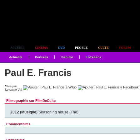
Simplement culte
ACCUEIL
CINÉMA
DVD
PEOPLE
CULTE
FORUM
Actualité
Portraits
Culculte
Entretiens
Paul E. Francis
Musique
Royaume-Uni
Filmographie sur FilmDeCulte
2012 (Musique)
Seasoning house (The)
Commentaires